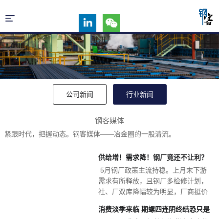
公司新闻
行业新闻
钢客媒体
紧跟时代，把握动态。钢客媒体——冶金圈的一股清流。
供给增！需求降！钢厂竟还不让利？
5月钢厂政策主流持稳。上月末下游
老铁们心里苦啊！
需求有所释放，且钢厂多检修计划，
社、厂双库降幅较为明显，厂商挺价
意愿较强，而中旬终端需求面逐步收
消费淡季来临 期螺四连阴终结恐只是
窄，库存降幅缓慢，钢厂到货量有所