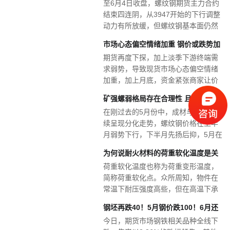
至6月4日收盘，螺纹钢期货主力合约
增加，同时在宏观经...
缓兵之计
结束四连阴，从3947开始的下行调整
动力有所放缓，但螺纹钢基本面仍然
相对焦灼，时间进入六月，传统的表
市场心态偏空情绪加重 钢价或跌势加
观需求季节性淡季的预期影响正在逐
期货再度下探，加上淡季下游终端需
渐抬升。 产...
大
求弱势，导致现货市场心态偏空情绪
加重，加上月底，资金紧张商家让价
出货为主，但资源量窄幅上升，后市
矿强螺弱格局存在合理性 且仍有继续
商家心态谨慎，预计明日钢价窄幅趋
在刚过去的5月份中，成材与原材料继
弱运行。
维稳条件
续呈现分化走势，螺纹钢价格在上半
月弱势下行，下半月先扬后抑，5月在
贸易紧张局势加剧叠加供给过快增长
为何说耐火材料的荷重软化温度是关
的压力下整体钢价弱势向下调整呈现
荷重软化温度也称为荷重变形温度，
“N”字走势；而...
键指标？
简称荷重软化点。众所周知，物件在
常温下耐压强度高些，但在高温下承
受载荷后，就会容易变形，显著降低
钢坯再跌40！5月钢价跌100！6月还
了耐压强度，耐火制品同样具有这一
今日，期货市场钢铁相关品种全线下
特性，在高温下承受载...
要跌！