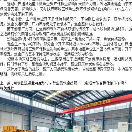
近期山西运城地区少数焦企受环保检查影响加大限产力度，当地其余焦企由于环
保设备完善，影响较小，同时陕西韩城区域焦企受环保频繁检查影响20-30%左右，
焦炭供需处于紧平衡。
目前来看，主产地焦企开工多保持前期高位，下游刚性需求支撑，订单相对充
足，焦企发运积极，厂内库存仍处于较低水平，焦企整体心态较好。
而下游钢厂方面，在焦炭和铁矿石价格双涨的情况下，成本较前期增加明显，加
之近期钢价的回落也将导致钢厂对焦炭提涨的抵触情绪增加。
汾渭能源6月5日的调研数据显示，调研主产地焦化厂共20家，焦炭价格暂稳。
焦企生产有小幅下降，部分企业开工率降幅20%-50%不等，主要体现在山西运
城以及陕西韩城地区受环保检查影响的焦企。其余地区焦企生产基本保持正常，开工
率稳定。焦企厂内基本保持无库存状态，近期送货较为积极。
短期市场预期已看弱为主，主要原因在于近期钢厂焦炭库存稳定，近期到货良
好，同时钢价下跌，钢焦企业利润基本持平，钢企打压焦炭价格心态渐浓。
预计对于焦企的提涨，钢厂方面接受难度较大。当前焦钢博弈正激烈，市场暂不
明朗，需继续关注后续进展。
上一篇:
5月钢铁流通业PMI为48.7 行业景气度趋弱
下一篇:
成本能否撑住钢市下滑？
相关推荐