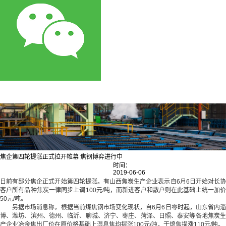
焦企第四轮提涨正式拉开帷幕 焦钢博弈进行中
时间：
2019-06-06
日前有部分焦企正式开始第四轮提涨。有山西焦炭生产企业表示自6月6日开始对长协
客户所有品种焦炭一律同步上调100元/吨，而新进客户和散户则在此基础上统一加价
50元/吨。
另据市场消息称，根据当前煤焦钢市场变化现状，自6月6日零时起，山东省内淄
博、潍坊、滨州、德州、临沂、聊城、济宁、枣庄、菏泽、日照、泰安等各地焦炭生
产企业冶金焦出厂价在原价格基础上湿息焦均提涨100元/吨，干熄焦提涨110元/吨。