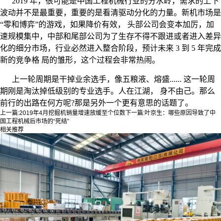
2019 年，很可能是中国工程机械行业的分水岭，需求的上下
波动并不是最重要，重要的是看清驱动分化的力量。新机市场是
“零和博弈”的游戏，如果降价有效， 头部公司会变本加厉，加
速规模集中，中部和尾部公司为了生存不得不跟进或者进入差异
化的细分市场，行业必然进入整合阶段，预计未来 3 到 5 年完成
新的竞争格 局的雏形，这个过程会非常热闹。
上一轮周期是干掉业余选手，像五粮液、熔盛...... 这一轮周
期刚是淘汰掉低级别的专业选手。人在江湖， 身不由己。那么
前行的出路在何方呢?那是另外一个更有意思的话题了。
上一篇:
2019年4月挖掘机销量增速放缓至个位数
下一篇:
叶京生：哪些原因导致了中
国工程机械后市场的“死结”
相关推荐