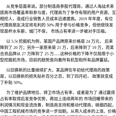
从竞争层面来说。部分制造商参股代理商，通过人海战术来
提高市场覆盖率和参与度，代理商为了争夺有限的用户资源，互
相挖人，造成行业销售人员成本迅速拔高。2019 年年度，有位
代理商朋友决定将毛利的 50% 用于参与价格竞争，但他很快发
现是杯水车薪，城门不保， 市场占有率进一步被对手压缩。
以 5.5t 挖掘机为例，某国产品牌原来价格是 24 万元， 后来
降到了 20 万；另外一家原来是 21 万，后来降到了 19 万，而某
合资品牌从 27 万降到了 25 万......这种价格的下降不仅局限于小
型挖掘机市场，目前的趋势是向着所有机型和所有品牌蔓延。
以旧换新的比重继续扩大，某品牌在年初给代理商的政策
是，以旧换新的损失贴补百分之百，到了四月初， 政策就变成
了补贴 50%。
为了维护品牌地位、捍卫市场占有率，或者是为了 通过赢得
占有率取得后发竞争优势，再加上连续两年的 市场回暖带来的
利润情况和现金流改善，制造商支持和推动代理商，硝烟四起，
中国工程机械市场的竞争进一步加剧。从用人成本的上涨、价格