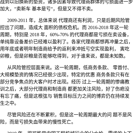
战到以旧换新的垫资，诸多因素导致代理商群体的亏损面进一步
加大，“卖新车 基本是亏“，但是又不得不卖。
2009-2011 年，总体来说 代理商还有利润，只是后期风险管
控出了问题，造成大 面积的债权危机。而 2016-2018 年这一轮
周期，特别是 2018 年，60%-70% 的代理商都是亏损在卖设备，
单纯靠设备差价已经难以盈利了。各家代理商都想再冲量之后，
用年底或者明年制造商给予的返利来冲抵亏空实现盈利， 寅吃
卯粮，但是卯粮是否能够吃得到，对于谁来说，都是未知数。
从风险管控层面来说。这一轮周期，低商务条款、 零首付、
大规模垫资的情况已经很少出现，特定的优惠 商务条款只有在
部分竞争焦点的大客户时才出现。经历 过上一轮周期的惨痛教
训之后，大部分代理商和制造商 都更加关注风险，好了伤疤没
有忘了痛，但是这根弦与 销售目标压力之间的博弈仍在持续发
生之中。
尽管风险还在不断累积，但是这一轮周期最大的问 题不是风
险，而是亏损失血带来的慢性死亡。