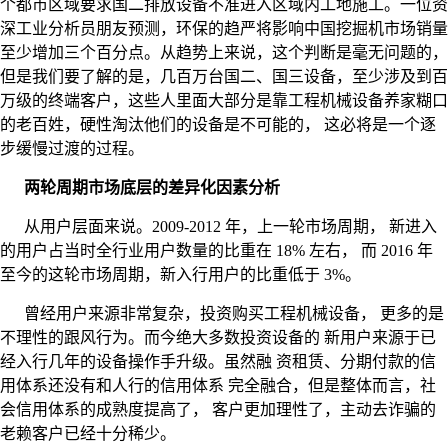
个都市区域要求国二排放设备不准进入区域内工地施工。一位资
深工业分析员朋友预测，环保的趋严将影响中国挖掘机市场销量
至少增加三个百分点。从趋势上来说，这个判断是毫无问题的，
但是我们要了解的是，几百万台国二、国三设备，至少涉及到百
万级的终端客户，这些人里面大部分是靠工程机械设备养家糊口
的老百姓，硬性淘汰他们的设备是不可能的， 这必将是一个逐
步缓慢过渡的过程。
两轮周期市场底层的差异化因素分析
从用户层面来说。2009-2012 年，上一轮市场周期， 新进入
的用户占当时全行业用户数量的比重在 18% 左右， 而 2016 年
至今的这轮市场周期，新入行用户的比重低于 3%。
曾经用户来源非常复杂，投资购买工程机械设备， 更多的是
不理性的跟风行为。而今绝大多数投资设备的 新用户来源于已
经入行几年的设备操作手升级。虽然融 资租赁、分期付款的信
用体系还没有和人行的信用体系 完全融合，但是整体而言，社
会信用体系的成熟度提高了， 客户更加理性了，主动去诈骗的
老赖客户已经十分稀少。