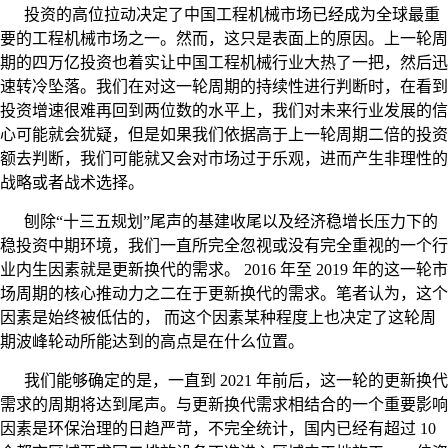
投资的高位拉动决定了中国工程机械市场已经成为全球最重
要的工程机械市场之一。然而，这只是表面上的原因。上一轮周
期的四万亿投资也着实让中国工程机械行业大热了一把，然后迅
速转冷坠落。我们在对这一轮周期的持续性进行判断时，在看到
投资增速很难再回到两位数的水平上，我们对未来行业发展的信
心可能就会犹疑，但是如果我们依据高于上一轮周期二倍的投资
额去判断，我们可能就又会对市场过于乐观，进而产生非理性的
战略或者战术选择。
刨除“十三五规划”尾声的基建收尾以及经济稳增长压力下的
稳投资中期环境，我们一直所完全忽视或没有完全重视的一个行
业内生因素就是更新换代的需求。 2016 年至 2019 年的这一轮市
场周期的核心推动力之二在于更新换代的需求。笔者认为，这个
因素是始终被低估的， 而这个因素某种程度上也决定了这轮周
期波峰轮动所能达到的高点是在什么位置。
我们能够确定的是，一直到 2021 年前后，这一轮的更新换代
需求的周期将达到尾声。与更新换代需求相结合的一个重要影响
因素是环保治理的日趋严苛，不完全统计，国内已经有超过 10