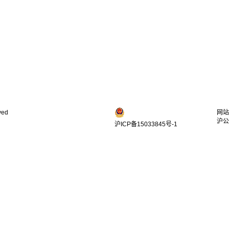
ved
网站
沪公
沪ICP备15033845号-1