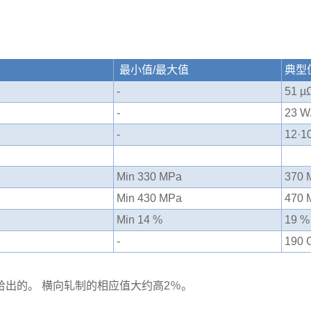
最小值/最大值
典型
-
51 µ
-
23 W
-
12·10
Min 330 MPa
370 
Min 430 MPa
470 
Min 14 %
19 %
-
190 
出的。 横向轧制的相应值大约高2％。