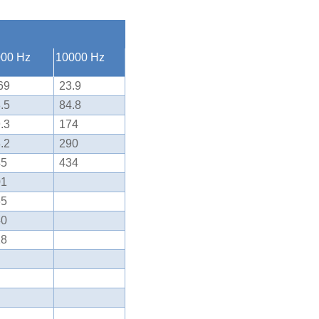
000 Hz
10000 Hz
69
23.9
.5
84.8
.3
174
.2
290
45
434
01
65
40
28