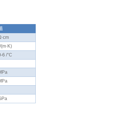
值
Ω·cm
/(m·K)
-6 /°C
MPa
MPa
GPa