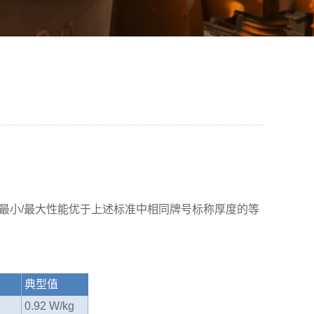
 在许多情况下，最小/最大性能优于上述标准中相同牌号标称厚度的等
典型值
0.92 W/kg