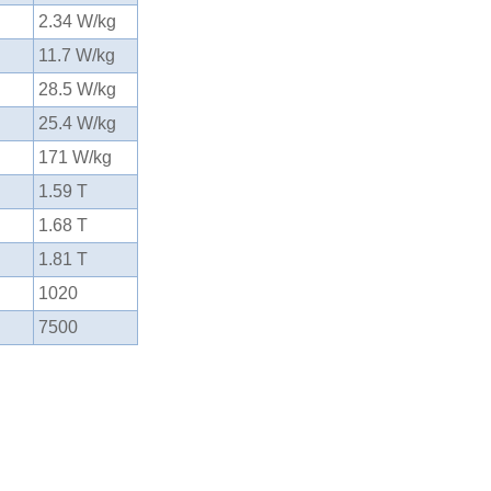
2.34 W/kg
11.7 W/kg
28.5 W/kg
25.4 W/kg
171 W/kg
1.59 T
1.68 T
1.81 T
1020
7500