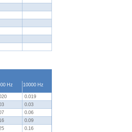
000 Hz
10000 Hz
020
0.019
03
0.03
07
0.06
16
0.09
25
0.16