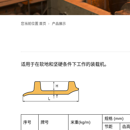
您当前位置:
首页
产品展示
适用于在软地和坚硬条件下工作的装载机。
规格 (mm)
序号
牌号
米重(kg/m)
节距
齿高