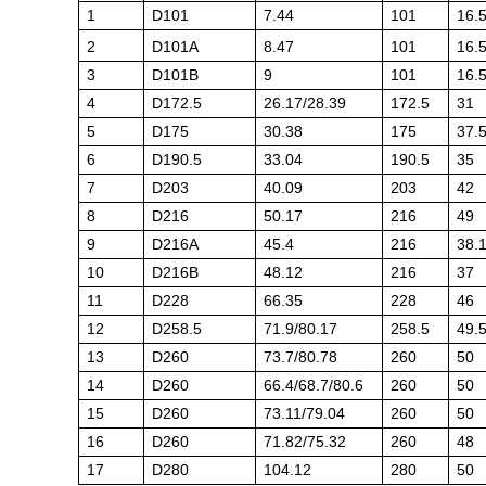
1
D101
7.44
101
16.
2
D101A
8.47
101
16.
3
D101B
9
101
16.
4
D172.5
26.17/28.39
172.5
31
5
D175
30.38
175
37.
6
D190.5
33.04
190.5
35
7
D203
40.09
203
42
8
D216
50.17
216
49
9
D216A
45.4
216
38.
10
D216B
48.12
216
37
11
D228
66.35
228
46
12
D258.5
71.9/80.17
258.5
49.
13
D260
73.7/80.78
260
50
14
D260
66.4/68.7/80.6
260
50
15
D260
73.11/79.04
260
50
16
D260
71.82/75.32
260
48
17
D280
104.12
280
50